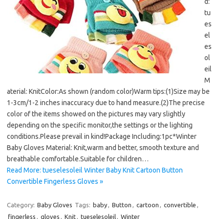
d:
tu
es
el
es
ol
eil
M
aterial: KnitColor:As shown (random color)Warm tips:(1)Size may be
1-3cm/1-2 inches inaccuracy due to hand measure.(2)The precise
color of the items showed on the pictures may vary slightly
depending on the specific monitor,the settings or the lighting
conditions.Please prevail in kind!Package Including:1pc*Winter
Baby Gloves Material: Knit,warm and better, smooth texture and
breathable comfortable.Suitable for children…
Read More: tueselesoleil Winter Baby Knit Cartoon Button
Convertible Fingerless Gloves »
Category:
Baby Gloves
Tags:
baby
,
Button
,
cartoon
,
convertible
,
fingerless
,
gloves
,
Knit
,
tueselesoleil
,
Winter