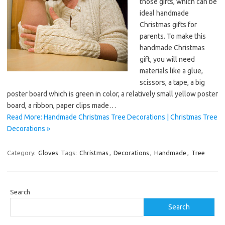
those gifts, which can be
ideal handmade
Christmas gifts for
parents. To make this
handmade Christmas
gift, you will need
materials like a glue,
scissors, a tape, a big
poster board which is green in color, a relatively small yellow poster
board, a ribbon, paper clips made…
Read More: Handmade Christmas Tree Decorations | Christmas Tree
Decorations »
Category:
Gloves
Tags:
Christmas
,
Decorations
,
Handmade
,
Tree
Search
Search