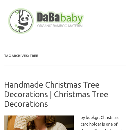
Skip
to
content
TAG ARCHIVES:
TREE
Handmade Christmas Tree
Decorations | Christmas Tree
Decorations
by bookgrl Christmas
card holder is one of