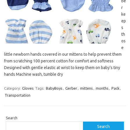
be
r
ke
ep
s
th
os
e
little newborn hands covered in our mittens to help prevent them
from scratching 100 percent cotton for comfort and softness
Designed with gentle elastic at wrist to keep them on baby’s tiny
hands Machine wash, tumble dry
Category:
Gloves
Tags:
BabyBoys
,
Gerber
,
mittens
,
months
,
Pack
,
Transportation
Search
Search