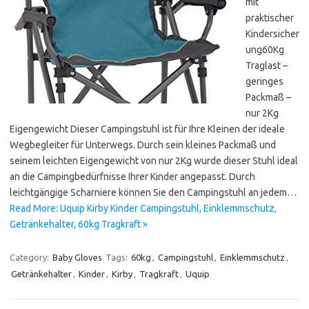
mit
praktischer
Kindersicher
ung60Kg
Traglast –
geringes
Packmaß –
nur 2Kg
Eigengewicht Dieser Campingstuhl ist für Ihre Kleinen der ideale
Wegbegleiter für Unterwegs. Durch sein kleines Packmaß und
seinem leichten Eigengewicht von nur 2Kg wurde dieser Stuhl ideal
an die Campingbedürfnisse Ihrer Kinder angepasst. Durch
leichtgängige Scharniere können Sie den Campingstuhl an jedem…
Read More: Uquip Kirby Kinder Campingstuhl, Einklemmschutz,
Getränkehalter, 60kg Tragkraft »
Category:
Baby Gloves
Tags:
60kg
,
Campingstuhl
,
Einklemmschutz
,
Getränkehalter
,
Kinder
,
Kirby
,
Tragkraft
,
Uquip