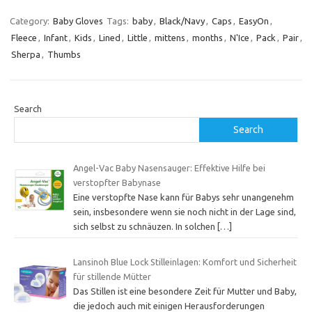
Category:
Baby Gloves
Tags:
baby
,
Black/Navy
,
Caps
,
EasyOn
,
Fleece
,
Infant
,
Kids
,
Lined
,
Little
,
mittens
,
months
,
N'Ice
,
Pack
,
Pair
,
Sherpa
,
Thumbs
Search
Search
Angel-Vac Baby Nasensauger: Effektive Hilfe bei
verstopfter Babynase
Eine verstopfte Nase kann für Babys sehr unangenehm
sein, insbesondere wenn sie noch nicht in der Lage sind,
sich selbst zu schnäuzen. In solchen
[…]
Lansinoh Blue Lock Stilleinlagen: Komfort und Sicherheit
für stillende Mütter
Das Stillen ist eine besondere Zeit für Mutter und Baby,
die jedoch auch mit einigen Herausforderungen