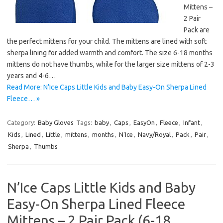
Mittens –
2 Pair
Pack are
the perfect mittens for your child. The mittens are lined with soft
sherpa lining for added warmth and comfort. The size 6-18 months
mittens do not have thumbs, while for the larger size mittens of 2-3
years and 4-6…
Read More: N’Ice Caps Little Kids and Baby Easy-On Sherpa Lined
Fleece… »
Category:
Baby Gloves
Tags:
baby
,
Caps
,
EasyOn
,
Fleece
,
Infant
,
Kids
,
Lined
,
Little
,
mittens
,
months
,
N'Ice
,
Navy/Royal
,
Pack
,
Pair
,
Sherpa
,
Thumbs
N’Ice Caps Little Kids and Baby
Easy-On Sherpa Lined Fleece
Mittens – 2 Pair Pack (6-18