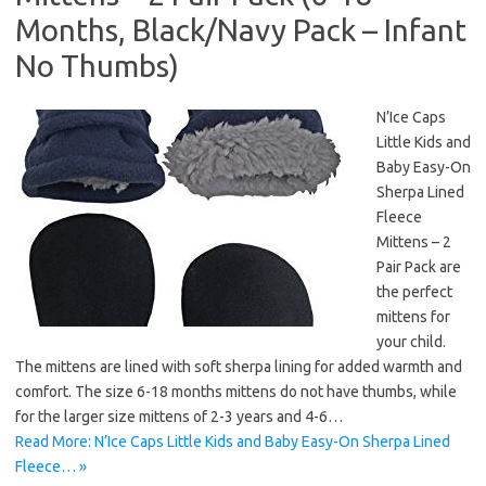
Months, Black/Navy Pack – Infant
No Thumbs)
N’Ice Caps
Little Kids and
Baby Easy-On
Sherpa Lined
Fleece
Mittens – 2
Pair Pack are
the perfect
mittens for
your child.
The mittens are lined with soft sherpa lining for added warmth and
comfort. The size 6-18 months mittens do not have thumbs, while
for the larger size mittens of 2-3 years and 4-6…
Read More: N’Ice Caps Little Kids and Baby Easy-On Sherpa Lined
Fleece… »