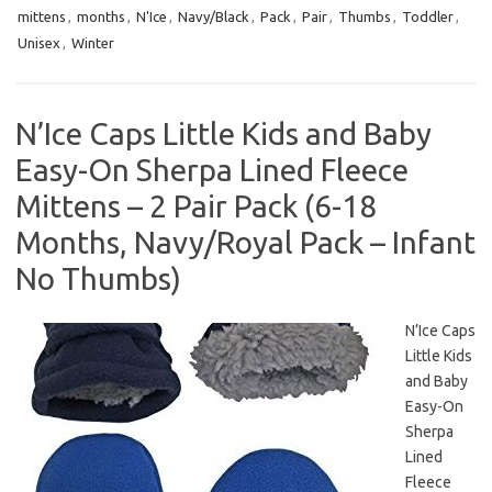
mittens
,
months
,
N'Ice
,
Navy/Black
,
Pack
,
Pair
,
Thumbs
,
Toddler
,
Unisex
,
Winter
N’Ice Caps Little Kids and Baby
Easy-On Sherpa Lined Fleece
Mittens – 2 Pair Pack (6-18
Months, Navy/Royal Pack – Infant
No Thumbs)
N’Ice Caps
Little Kids
and Baby
Easy-On
Sherpa
Lined
Fleece