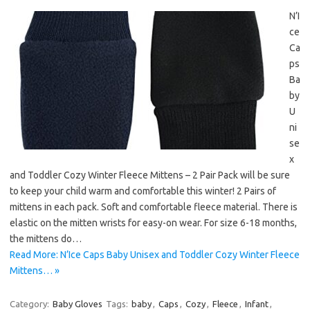
N’I
ce
Ca
ps
Ba
by
U
ni
se
x
and Toddler Cozy Winter Fleece Mittens – 2 Pair Pack will be sure
to keep your child warm and comfortable this winter! 2 Pairs of
mittens in each pack. Soft and comfortable fleece material. There is
elastic on the mitten wrists for easy-on wear. For size 6-18 months,
the mittens do…
Read More: N’Ice Caps Baby Unisex and Toddler Cozy Winter Fleece
Mittens… »
Category:
Baby Gloves
Tags:
baby
,
Caps
,
Cozy
,
Fleece
,
Infant
,