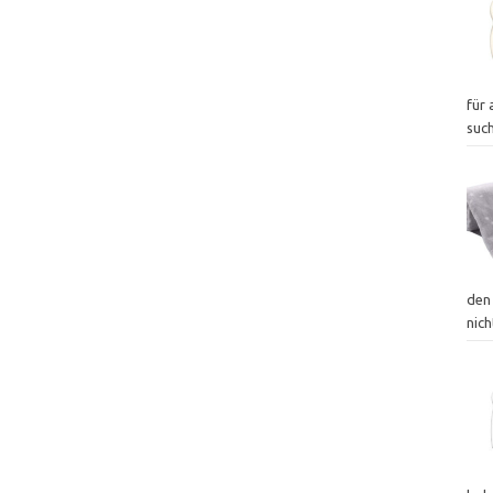
für 
suc
den
nich