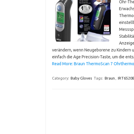
Ohr-The
Erwachs
Thermom
einstel
Messspi
Stabilit
Anzeige
verändern, wenn Neugeborene zu Kindern u
einfach die Age Precision-Taste, um die e
Read More: Braun ThermoScan 7 Ohrthermom
Category:
Baby Gloves
Tags:
Braun
,
IRT6520