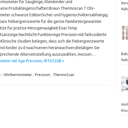
rmometer für Säuglinge, Kleinkinder und
her
ene.Produkteigenschaften:Braun Thermoscan 7 Ohr-
Nähr
eter schwarze EditionSicher und hygienischAltersabhängig
lbare Fiebergrenzwerte für die ganze FamilieVorgewärmte
tze für präzise Messgenauigkeit.ExacTemp
ätsanzeige.Nachtlicht-FunktionAge Precision mit farbcodierte
Klinische Studien belegen, dass sich die Fiebergrenzwerte
nd Kinder zu Erwachsenen heranwachsen.Betätigen Sie
Bab
ntsprechende Alterseinstellung auszuwählen, messen…
Nah
eter mit Age Precision, IRT6520B »
B
,
Ohrthermometer
,
Precision
,
ThermoScan
Woh
Kis