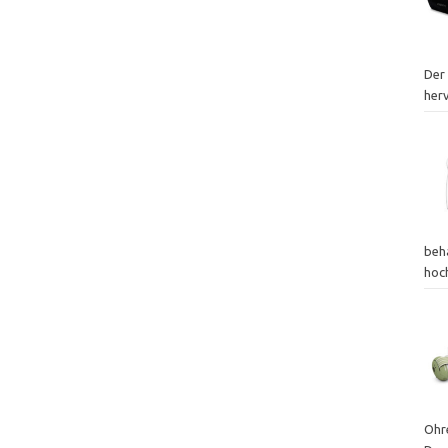
Der 
her
beh
hoc
Ohr