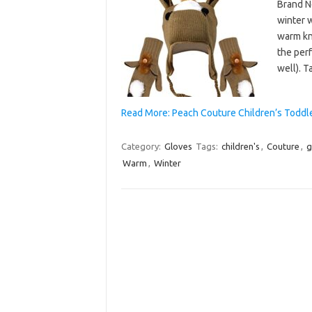
Brand N
winter w
warm kni
the perf
well). T
Read More: Peach Couture Children’s Toddl
Category:
Gloves
Tags:
children's
,
Couture
,
g
Warm
,
Winter