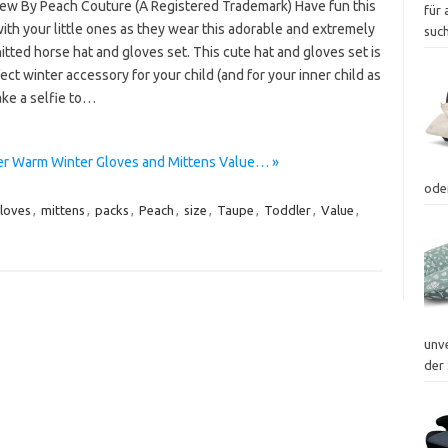
ew By Peach Couture (A Registered Trademark) Have fun this
für 
ith your little ones as they wear this adorable and extremely
suc
tted horse hat and gloves set. This cute hat and gloves set is
ect winter accessory for your child (and for your inner child as
ake a selfie to…
er Warm Winter Gloves and Mittens Value… »
ode
loves
,
mittens
,
packs
,
Peach
,
size
,
Taupe
,
Toddler
,
Value
,
unv
der 