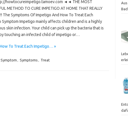
p://howtocureimpetigo.tamoev.com ◄◄ THE MOST
Aus
UL METHOD TO CURE IMPETIGO AT HOME THAT REALLY
Bad
! The Symptoms Of Impetigo And How To Treat Each
 Symptom Impetigo mainly affects children and is a highly
us skin infection. Your child can pick up the bacteria that is
by touching an infected child of impetigo or…
How To Treat Each Impetigo… »
Leb
erle
Symptom
,
Symptoms
,
Treat
Ent
dafü