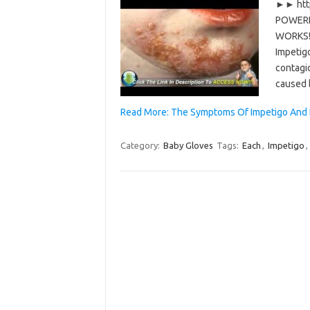
►► htt
POWERF
WORKS!!
Impetigo
contagio
caused 
Read More: The Symptoms Of Impetigo And 
Category:
Baby Gloves
Tags:
Each
,
Impetigo
,