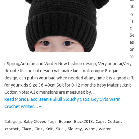
nti
ty:
1p
c
Se
as
on
fo
r Spring,Autumn and Winter New fashion design, Very popular,Very
flexible Its special design will make kids look unique Elegant
design, can put in your bag when needed at any time It is a good gift
for your kids Size:36-48cm Suit for 0-12 months baby Material:knit
Cotton Note: All dimensions are measured by…
Read More: Elaco Beanie Skull Slouchy Caps, Boy Girls Warm
Crochet Winter… »
Category:
Baby Gloves
Tags:
Beanie
,
Black2018
,
Caps
,
Cotton
,
crochet
,
Elaco
,
Girls
,
Knit
,
Skull
,
Slouchy
,
Warm
,
Winter