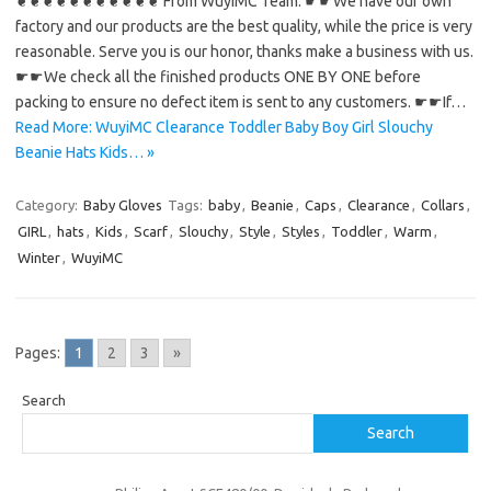
❦❦❦❦❦❦❦❦❦❦❦ From WuyiMC Team: ☛☛We have our own
factory and our products are the best quality, while the price is very
reasonable. Serve you is our honor, thanks make a business with us.
☛☛We check all the finished products ONE BY ONE before
packing to ensure no defect item is sent to any customers. ☛☛If…
Read More: WuyiMC Clearance Toddler Baby Boy Girl Slouchy
Beanie Hats Kids… »
Category:
Baby Gloves
Tags:
baby
,
Beanie
,
Caps
,
Clearance
,
Collars
,
GIRL
,
hats
,
Kids
,
Scarf
,
Slouchy
,
Style
,
Styles
,
Toddler
,
Warm
,
Winter
,
WuyiMC
Pages:
1
2
3
»
Search
Search