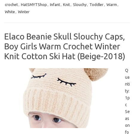
crochet
,
HatSMYTShop
,
Infant
,
Knit
,
Slouchy
,
Toddler
,
Warm
,
White
,
Winter
Elaco Beanie Skull Slouchy Caps,
Boy Girls Warm Crochet Winter
Knit Cotton Ski Hat (Beige-2018)
Q
ua
nti
ty:
1p
c
Se
as
on
fo