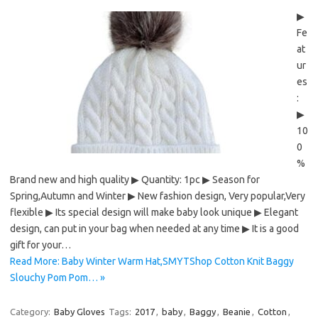
▶
Fe
at
ur
es
:
▶
10
0
%
Brand new and high quality ▶ Quantity: 1pc ▶ Season for
Spring,Autumn and Winter ▶ New fashion design, Very popular,Very
flexible ▶ Its special design will make baby look unique ▶ Elegant
design, can put in your bag when needed at any time ▶ It is a good
gift for your…
Read More: Baby Winter Warm Hat,SMYTShop Cotton Knit Baggy
Slouchy Pom Pom… »
Category:
Baby Gloves
Tags:
2017
,
baby
,
Baggy
,
Beanie
,
Cotton
,