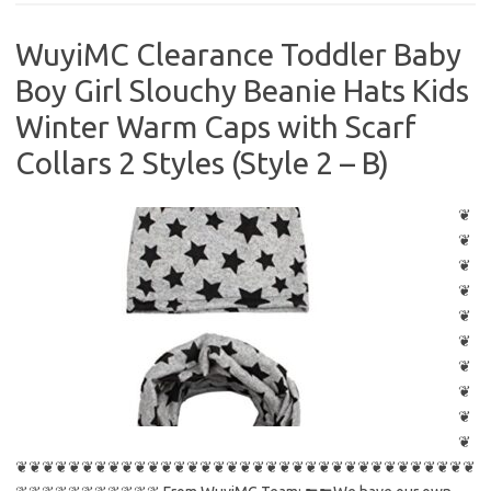
WuyiMC Clearance Toddler Baby
Boy Girl Slouchy Beanie Hats Kids
Winter Warm Caps with Scarf
Collars 2 Styles (Style 2 – B)
❦
❦
❦
❦
❦
❦
❦
❦
❦
❦
❦❦❦❦❦❦❦❦❦❦❦❦❦❦❦❦❦❦❦❦❦❦❦❦❦❦❦❦❦❦❦❦❦❦❦