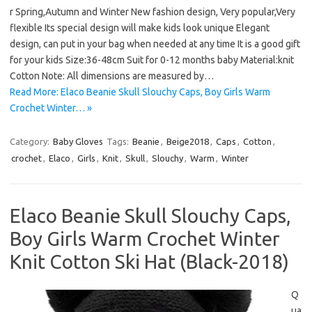
r Spring,Autumn and Winter New fashion design, Very popular,Very
flexible Its special design will make kids look unique Elegant
design, can put in your bag when needed at any time It is a good gift
for your kids Size:36-48cm Suit for 0-12 months baby Material:knit
Cotton Note: All dimensions are measured by…
Read More: Elaco Beanie Skull Slouchy Caps, Boy Girls Warm
Crochet Winter… »
Category:
Baby Gloves
Tags:
Beanie
,
Beige2018
,
Caps
,
Cotton
,
crochet
,
Elaco
,
Girls
,
Knit
,
Skull
,
Slouchy
,
Warm
,
Winter
Elaco Beanie Skull Slouchy Caps,
Boy Girls Warm Crochet Winter
Knit Cotton Ski Hat (Black-2018)
Q
ua