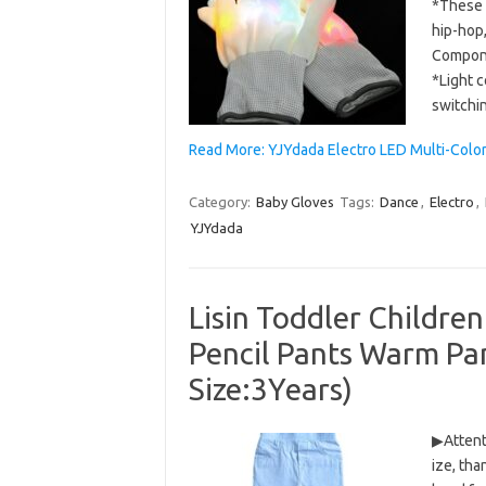
*These g
hip-hop,
Compone
*Light c
switchi
Read More: YJYdada Electro LED Multi-Colo
Category:
Baby Gloves
Tags:
Dance
,
Electro
,
YJYdada
Lisin Toddler Children
Pencil Pants Warm Pan
Size:3Years)
▶Attenti
ize, tha