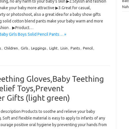
Bab
ling, no any harm to your baby’s skin ▶2.Stylish and fashion
Nah
make your baby more attractive ▶3.Great for casual,
arty or photoshoot, also a great idea for a baby show gifts
g solid cotton blend pants make your baby warm and more
ashion . ▶Product…
Baby Girls Boys Solid Pencil Pants… »
s
,
Children
,
Girls
,
Leggings
,
Light
,
Lisin
,
Pants
,
Pencil
,
eething Gloves,Baby Teething
lief Toys,Prevent
 Gifts (light green)
 description Products to soothe and relieve your baby
. Soft and flexible material is easy to apply to infants of any
courage positive oral hygiene by preventing your hands from