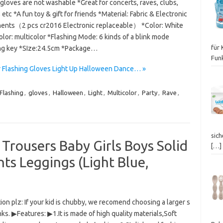
loves are not washable *Great for concerts, raves, clubs,
 etc *A fun toy & gift for friends *Material: Fabric & Electronic
nts（2 pcs cr2016 Electronic replaceable） *Color: White
olor: multicolor *Flashing Mode: 6 kinds of a blink mode
für
ng key *SIze:24.5cm *Package…
Fun
r Flashing Gloves Light Up Halloween Dance… »
Flashing
,
gloves
,
Halloween
,
Light
,
Multicolor
,
Party
,
Rave
,
sich
 Trousers Baby Girls Boys Solid
[…]
ts Leggings (Light Blue,
on plz: If your kid is chubby, we recomend choosing a larger s
nks. ▶Features: ▶1.It is made of high quality materials,Soft