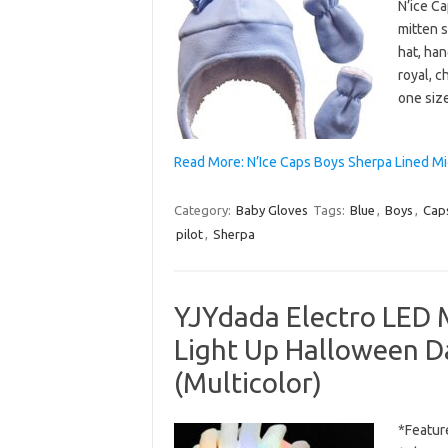
N’ice Ca
mitten s
hat, han
royal, c
one siz
Read More: N’Ice Caps Boys Sherpa Lined Mi
Category:
Baby Gloves
Tags:
Blue
,
Boys
,
Cap
pilot
,
Sherpa
YJYdada Electro LED M
Light Up Halloween D
(Multicolor)
*Feature