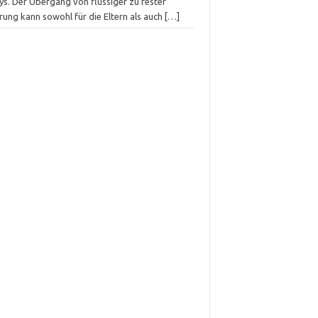
ys. Der Übergang von flüssiger zu fester
rung kann sowohl für die Eltern als auch
[…]