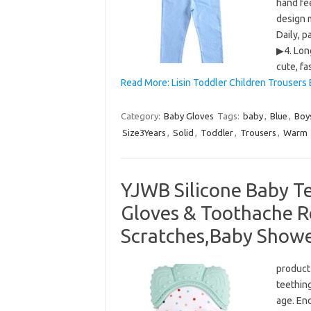
hand fee
design 
Daily, p
▶4. Lon
cute, f
Read More: Lisin Toddler Children Trousers 
Category:
Baby Gloves
Tags:
baby
,
Blue
,
Boy
Size3Years
,
Solid
,
Toddler
,
Trousers
,
Warm
YJWB Silicone Baby T
Gloves & Toothache Re
Scratches,Baby Shower
product
teething
age. En