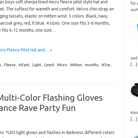
ps boys soft sherpa lined micro fleece pilot style hat and
für 
et. The softest for warmth and comfort. Velcro chin strap on
suc
ging tassels, elastic on mitten wrist. 5 colors. Black, navy,
harcoal grey, red, lt blue. 4 sizes. One size fits 3-6 months,
e fits 6-12 months, one size…
cro Fleece Pilot Hat and… »
und 
[…]
s
,
Fleece
,
Infant
,
Light
,
Lined
,
Micro
,
Mitten
,
months
,
N'Ice
,
ulti-Color Flashing Gloves
ance Rave Party Fun
Kin
[…]
s: *LED light glows and flashes in darkness different colors