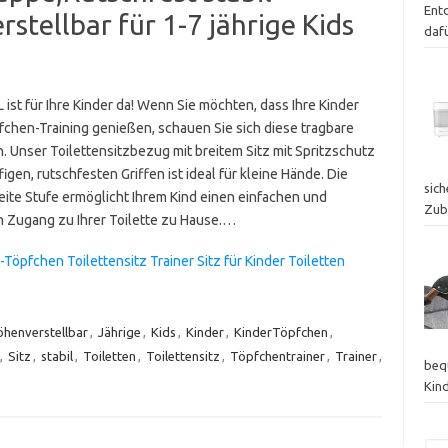
Ent
stellbar für 1-7 jährige Kids
dafü
ist für Ihre Kinder da! Wenn Sie möchten, dass Ihre Kinder
fchen-Training genießen, schauen Sie sich diese tragbare
n. Unser Toilettensitzbezug mit breitem Sitz mit Spritzschutz
figen, rutschfesten Griffen ist ideal für kleine Hände. Die
sich
reite Stufe ermöglicht Ihrem Kind einen einfachen und
Zub
n Zugang zu Ihrer Toilette zu Hause.…
öpfchen Toilettensitz Trainer Sitz für Kinder Toiletten
öhenverstellbar
,
Jährige
,
Kids
,
Kinder
,
KinderTöpfchen
,
,
Sitz
,
stabil
,
Toiletten
,
Toilettensitz
,
Töpfchentrainer
,
Trainer
,
beq
Kin