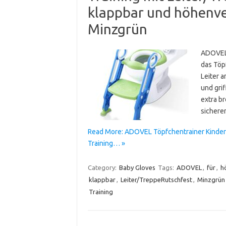
klappbar und höhenver
Minzgrün
ADOVEL 
das Töp
Leiter a
und grif
extra b
sichere
Read More: ADOVEL Töpfchentrainer Kinder-T
Training… »
Category:
Baby Gloves
Tags:
ADOVEL
,
für
,
h
klappbar
,
Leiter/TreppeRutschfest
,
Minzgrün
Training