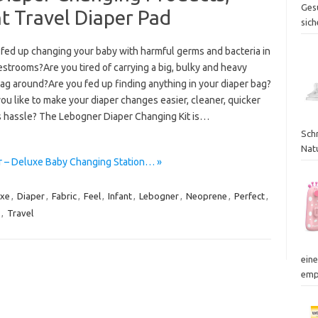
Ges
nt Travel Diaper Pad
sich
 fed up changing your baby with harmful germs and bacteria in
estrooms?Are you tired of carrying a big, bulky and heavy
ag around?Are you fed up finding anything in your diaper bag?
u like to make your diaper changes easier, cleaner, quicker
s hassle? The Lebogner Diaper Changing Kit is…
Schr
Nat
r – Deluxe Baby Changing Station… »
uxe
,
Diaper
,
Fabric
,
Feel
,
Infant
,
Lebogner
,
Neoprene
,
Perfect
,
,
Travel
ein
emp