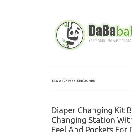
Skip
to
content
TAG ARCHIVES:
LEBOGNER
Diaper Changing Kit 
Changing Station With
Feel And Pockets For 