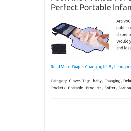
Perfect Portable Infa
Are you
public r
diaper b
Would yo
and les
Read More: Diaper Changing Kit By Lebogne
Category:
Gloves
Tags:
baby
,
Changing
,
Del
Pockets
,
Portable
,
Products
,
Softer
,
Station