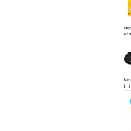
emp
Röt
Kin
[…]