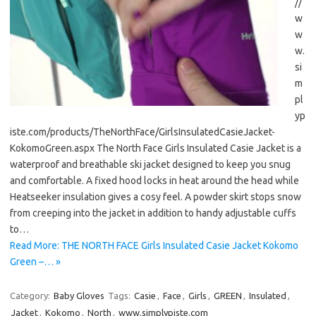
//
w
w
w.
si
m
pl
yp
iste.com/products/TheNorthFace/GirlsInsulatedCasieJacket-
KokomoGreen.aspx The North Face Girls Insulated Casie Jacket is a
waterproof and breathable ski jacket designed to keep you snug
and comfortable. A fixed hood locks in heat around the head while
Heatseeker insulation gives a cosy feel. A powder skirt stops snow
from creeping into the jacket in addition to handy adjustable cuffs
to…
Read More: THE NORTH FACE Girls Insulated Casie Jacket Kokomo
Green –… »
Category:
Baby Gloves
Tags:
Casie
,
Face
,
Girls
,
GREEN
,
Insulated
,
Jacket
,
Kokomo
,
North
,
www.simplypiste.com