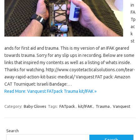
in
FA
Tp
ac
k
st
ands for first aid and trauma. This is my version of an IFAK geared
towards trauma. Sorry for any slip ups in recording. Below are some
links that inspired my contents as well as a listing of whats inside.
Thanks for watching. http://www.coyotetacticalsolutions.com/tear-
away-rapid-action-kit-basic-medical/ Vanquest FAT pack: Amazon
CAT Tourniquet: Israeli Bandage:…
Read More: Vanquest FATpack Trauma kit/IFAK »
Category:
Baby Gloves
Tags:
FATpack
,
kit/IFAK
,
Trauma
,
Vanquest
Search
Search