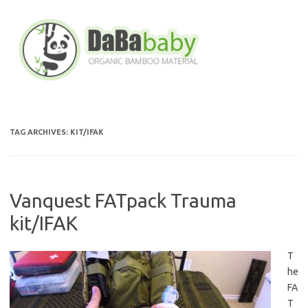
Skip
to
content
TAG ARCHIVES:
KIT/IFAK
Vanquest FATpack Trauma
kit/IFAK
T
he
FA
T