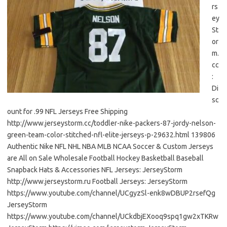
rs
ey
St
or
m.
cc
:
Di
sc
ount for .99 NFL Jerseys Free Shipping
http://www.jerseystorm.cc/toddler-nike-packers-87-jordy-nelson-
green-team-color-stitched-nfl-elite-jerseys-p-29632.html 139806
Authentic Nike NFL NHL NBA MLB NCAA Soccer & Custom Jerseys
are All on Sale Wholesale Football Hockey Basketball Baseball
Snapback Hats & Accessories NFL Jerseys: JerseyStorm
http://www.jerseystorm.ru Football Jerseys: JerseyStorm
https://www.youtube.com/channel/UCgyzSl-enk8wDBUP2rsefQg
JerseyStorm
https://www.youtube.com/channel/UCkdbjEXooq9spq1gw2xTKRw