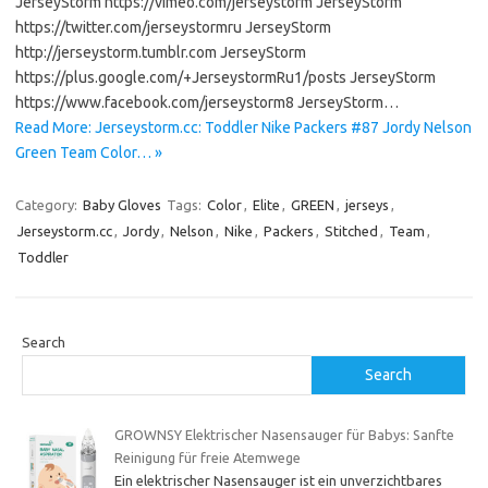
JerseyStorm https://vimeo.com/jerseystorm JerseyStorm
https://twitter.com/jerseystormru JerseyStorm
http://jerseystorm.tumblr.com JerseyStorm
https://plus.google.com/+JerseystormRu1/posts JerseyStorm
https://www.facebook.com/jerseystorm8 JerseyStorm…
Read More: Jerseystorm.cc: Toddler Nike Packers #87 Jordy Nelson
Green Team Color… »
Category:
Baby Gloves
Tags:
Color
,
Elite
,
GREEN
,
jerseys
,
Jerseystorm.cc
,
Jordy
,
Nelson
,
Nike
,
Packers
,
Stitched
,
Team
,
Toddler
Search
Search
GROWNSY Elektrischer Nasensauger für Babys: Sanfte
Reinigung für freie Atemwege
Ein elektrischer Nasensauger ist ein unverzichtbares