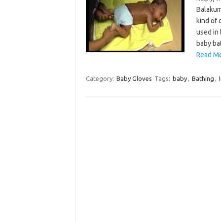
Balakum
kind of 
used in 
baby ba
Read Mo
Category:
Baby Gloves
Tags:
baby
,
Bathing
,