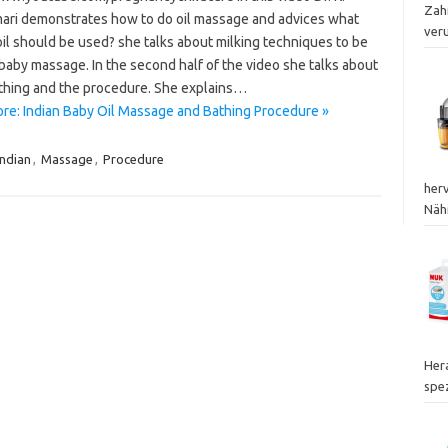
Zah
ari demonstrates how to do oil massage and advices what
ver
oil should be used? she talks about milking techniques to be
baby massage. In the second half of the video she talks about
thing and the procedure. She explains…
re: Indian Baby Oil Massage and Bathing Procedure »
Indian
,
Massage
,
Procedure
her
Nähr
Her
spez