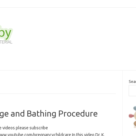
Sea
age and Bathing Procedure
e videos please subscribe
www.youtube.com/pregnancychildcare In this video Dr. K.