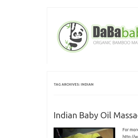
Skip
to
content
TAG ARCHIVES:
INDIAN
Indian Baby Oil Mass
For mor
http://