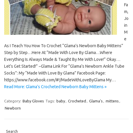
Fa
m,
Jo
in
M
e
As I Teach You How To Crochet “Glama’s Newborn Baby Mittens”
Step by Step…Here At “Made With Love By Glama…Where
Everything Is Always Made & Taught By Me With Love!” Okay…
Let’s Get Started!” ~Glama Link For “Glama’s Newborn Ankle Tube
Socks”: My “Made With Love By Glama” Facebook Page:
https://www.facebook.com/#!/MadeWithLoveByGlama My…
Read More: Glama’s Crocheted Newborn Baby Mittens »
Category:
Baby Gloves
Tags:
baby
,
Crocheted
,
Glama's
,
mittens
,
Newborn
Search