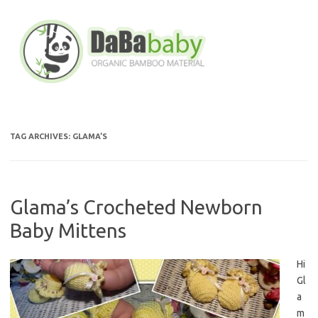
Skip
to
content
TAG ARCHIVES:
GLAMA’S
Glama’s Crocheted Newborn
Baby Mittens
Hi
Gl
a
m