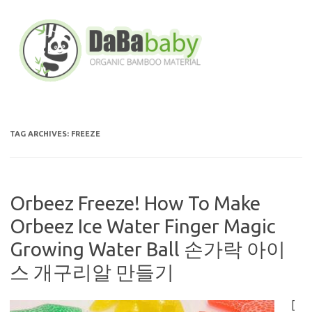
Skip
to
content
TAG ARCHIVES:
FREEZE
Orbeez Freeze! How To Make
Orbeez Ice Water Finger Magic
Growing Water Ball 손가락 아이
스 개구리알 만들기
[