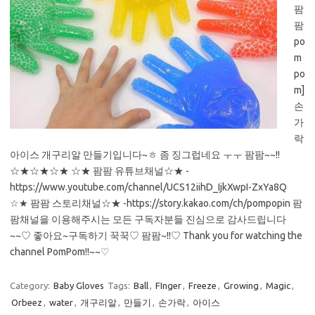
팜
팜
po
m
po
m]
손
가
락
아이스 개구리알 만들기입니다~ㅎ 좀 징그럽네요 ㅜㅜ 팜팜~~!!
☆★☆★☆★ ☆★ 팜팜 유튜브채널☆★ -
https://www.youtube.com/channel/UCS12iihD_IjkXwpI-ZxYa8Q
☆★ 팜팜 스토리채널☆★ -https://story.kakao.com/ch/pompopin 팜
팜채널을 이용해주시는 모든 구독자분들 진심으로 감사드립니다
~~♡ 좋아요~구독하기 꾹꾹♡ 팜팜~!!♡ Thank you for watching the
channel PomPom!!~~♡
Category:
Baby Gloves
Tags:
Ball
,
FInger
,
Freeze
,
Growing
,
Magic
,
Orbeez
,
water
,
개구리알
,
만들기
,
손가락
,
아이스