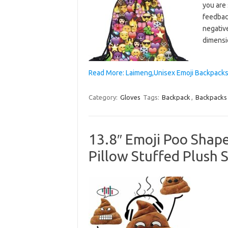
you are 
feedback
negativ
dimensi
Read More: Laimeng,Unisex Emoji Backpacks
Category:
Gloves
Tags:
Backpack
,
Backpacks
13.8″ Emoji Poo Shap
Pillow Stuffed Plush S