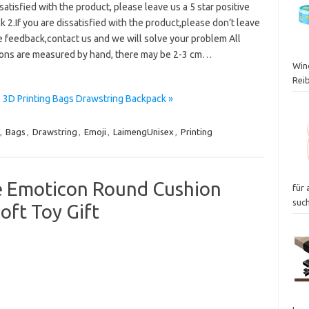
satisfied with the product, please leave us a 5 star positive
 2.If you are dissatisfied with the product,please don’t leave
e feedback,contact us and we will solve your problem All
ons are measured by hand, there may be 2-3 cm…
Wind
Rei
 3D Printing Bags Drawstring Backpack »
,
Bags
,
Drawstring
,
Emoji
,
LaimengUnisex
,
Printing
e Emoticon Round Cushion
für 
suc
oft Toy Gift