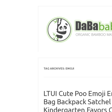
Skip
to
content
TAG ARCHIVES:
EMOJI
LTUI Cute Poo Emoji E
Bag Backpack Satchel
Kindergarten,Favors G