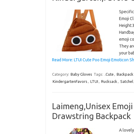
Specifi
Emoji C
Height:
Handba
emoji co
They are
your ba
Read More: LTUI Cute Poo Emoji Emoticon S
Category:
Baby Gloves
Tags:
.Cute
,
Backpack
KindergartenFavors
,
LTUI
,
Rucksack
,
Satchel
Laimeng,Unisex Emoji
Drawstring Backpack
A lovely