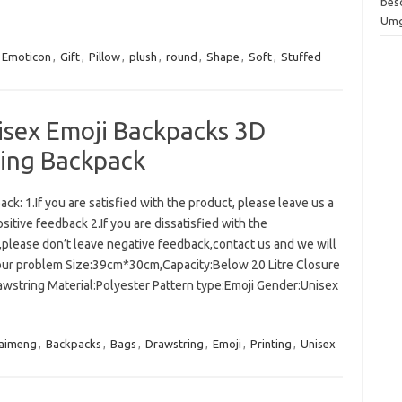
bes
Um
Emoticon
,
Gift
,
Pillow
,
plush
,
round
,
Shape
,
Soft
,
Stuffed
sex Emoji Backpacks 3D
ring Backpack
k: 1.If you are satisfied with the product, please leave us a
ositive feedback 2.If you are dissatisfied with the
,please don’t leave negative feedback,contact us and we will
our problem Size:39cm*30cm,Capacity:Below 20 Litre Closure
awstring Material:Polyester Pattern type:Emoji Gender:Unisex
aimeng
,
Backpacks
,
Bags
,
Drawstring
,
Emoji
,
Printing
,
Unisex