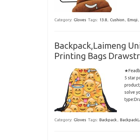
Category:
Gloves
Tags:
13.8
,
Cushion
,
Emoji
,
Backpack,Laimeng Uni
Printing Bags Drawst
★Feadbac
5 star p
product
solve y
type:Dr
Category:
Gloves
Tags:
Backpack
,
BackpackL