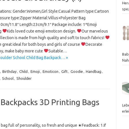
Her
spez
cations: Gender:Women,Girl Style:Casual Pattern type:Cartoon
losure type:Zipper Material:Villus+Polyester Bag
30cm/11.8″ Length:23cm/9.1″ Package include: 1*Emoji
g
Kids loved cute emoji emoticon design.
Our marvelous
llection is made from high quality and soft to touch fabrics!
 great ideal for both boys and girls of course
Decorate
by, make baby more cute
Suitable…
Bab
houlder School Child Bag Backpack… »
Nah
,
Birthday
,
Child
,
Emoji
,
Emoticon
,
Gift
,
Goodie
,
Handbag
,
,
School
,
Shoulder
 Backpacks 3D Printing Bags
Leb
erle
 bag full of personality, so fresh and unique ★Feadback: 1.If