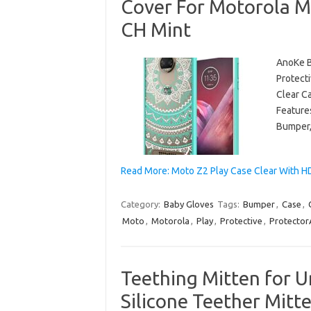
Cover For Motorola M
CH Mint
AnoKe B
Protect
Clear Ca
Features
Bumper,
Read More: Moto Z2 Play Case Clear With H
Category:
Baby Gloves
Tags:
Bumper
,
Case
,
Moto
,
Motorola
,
Play
,
Protective
,
Protecto
Teething Mitten for U
Silicone Teether Mitte