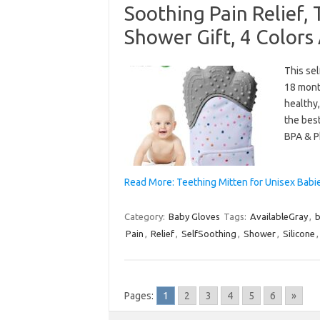
Soothing Pain Relief, 
Shower Gift, 4 Colors
This sel
18 month
healthy,
the best
BPA & P
Read More: Teething Mitten for Unisex Babie
Category:
Baby Gloves
Tags:
AvailableGray
,
b
Pain
,
Relief
,
SelfSoothing
,
Shower
,
Silicone
Pages:
1
2
3
4
5
6
»