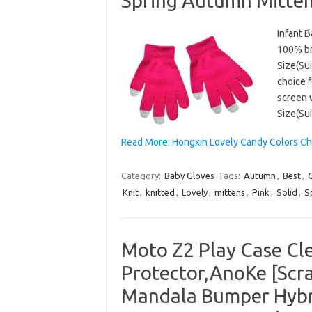
Spring Autumn Mittens
Infant 
100% br
Size(Sui
choice f
screen 
Size(Su
Read More: Hongxin Lovely Candy Colors Chi
Category:
Baby Gloves
Tags:
Autumn
,
Best
,
Knit
,
knitted
,
Lovely
,
mittens
,
Pink
,
Solid
,
S
Moto Z2 Play Case Cl
Protector,AnoKe [Scra
Mandala Bumper Hybri