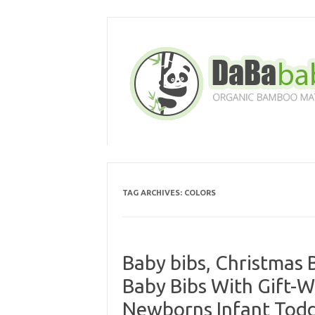
Skip
to
content
TAG ARCHIVES:
COLORS
Baby bibs, Christmas 
Baby Bibs With Gift-Wr
Newborns Infant Toddl