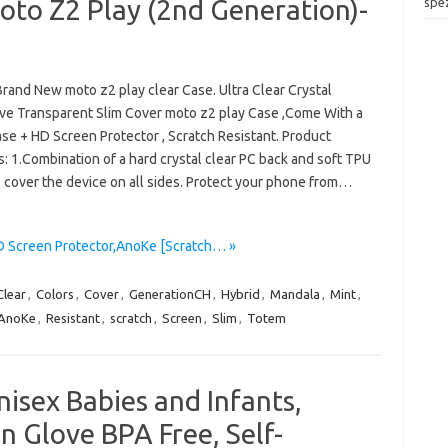
oto Z2 Play (2nd Generation)-
spez
rand New moto z2 play clear Case. Ultra Clear Crystal
ive Transparent Slim Cover moto z2 play Case ,Come With a
se + HD Screen Protector , Scratch Resistant. Product
: 1.Combination of a hard crystal clear PC back and soft TPU
 cover the device on all sides. Protect your phone from…
D Screen Protector,AnoKe [Scratch… »
Clear
,
Colors
,
Cover
,
GenerationCH
,
Hybrid
,
Mandala
,
Mint
,
rAnoKe
,
Resistant
,
scratch
,
Screen
,
Slim
,
Totem
nisex Babies and Infants,
n Glove BPA Free, Self-