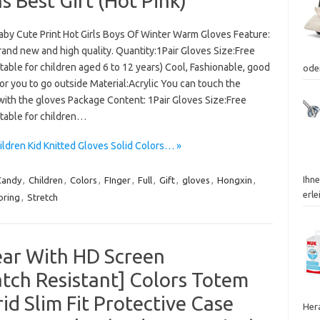
 Best Gift (Hot Pink)
Baby Cute Print Hot Girls Boys Of Winter Warm Gloves Feature:
and new and high quality. Quantity:1Pair Gloves Size:Free
table for children aged 6 to 12 years) Cool, Fashionable, good
ode
or you to go outside Material:Acrylic You can touch the
with the gloves Package Content: 1Pair Gloves Size:Free
itable for children…
ldren Kid Knitted Gloves Solid Colors… »
Ihn
Candy
,
Children
,
Colors
,
FInger
,
Full
,
Gift
,
gloves
,
Hongxin
,
erle
pring
,
Stretch
ear With HD Screen
tch Resistant] Colors Totem
d Slim Fit Protective Case
Her