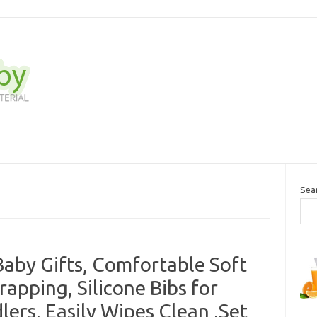
Sea
Baby Gifts, Comfortable Soft
apping, Silicone Bibs for
ers, Easily Wipes Clean ,Set