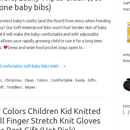
Saf
cone baby bibs)
mac
protect baby’s cloths (and the floor!) from mess when Feeding
by? Our Soft Waterproof Bibs won’t hurt tender skin of baby
t It will make the baby comfortable;and with adjustable
allows your rapidly growing child to use it for a long time.
s:
Deep and wide food pocket stays open to…
emp
Röt
, Comfortable Soft Baby Bibs With… »
bs
,
Christmas
,
Clean
,
Colors
,
Comfortable
,
Easily
,
Gifts
,
ft
,
Toddlers
,
Wipes
Kin
Colors Children Kid Knitted
[…]
ll Finger Stretch Knit Gloves