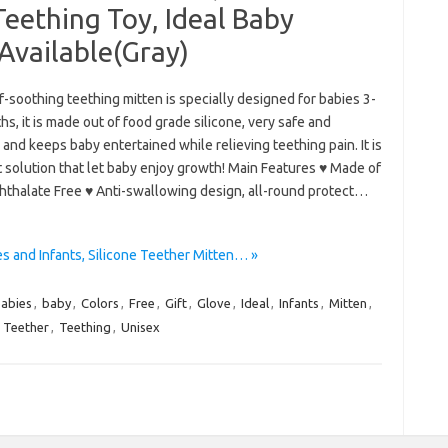
Teething Toy, Ideal Baby
 Available(Gray)
f-soothing teething mitten is specially designed for babies 3-
s, it is made out of food grade silicone, very safe and
 and keeps baby entertained while relieving teething pain. It is
 solution that let baby enjoy growth! Main Features ♥ Made of
hthalate Free ♥ Anti-swallowing design, all-round protect…
s and Infants, Silicone Teether Mitten… »
abies
,
baby
,
Colors
,
Free
,
Gift
,
Glove
,
Ideal
,
Infants
,
Mitten
,
,
Teether
,
Teething
,
Unisex