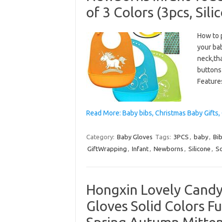
of 3 Colors (3pcs, Sili
How to 
your ba
neck,tha
buttons 
Feature
Read More: Baby bibs, Christmas Baby Gifts
Category:
Baby Gloves
Tags:
3PCS
,
baby
,
Bi
GiftWrapping
,
Infant
,
Newborns
,
Silicone
,
So
Hongxin Lovely Candy 
Gloves Solid Colors Fu