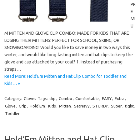
PR
E
MI
U
M MITTEN AND GLOVE CLIP COMBO: MADE FOR KIDS THAT ARE
LOSING THEIR MITTENS: PERFECT FOR SCHOOL, SKIING, OR
SNOWBOARDING! Would you like to save money in two ways this
winter, and would like long-lasting mitten and hat clips to keep the
glove and cap attached to your coat? 1. Instead of purchasing
straps…
Read More: Hold’Em Mitten and Hat Clip Combo for Toddler and
Kids… »
Category:
Gloves
Tags:
clip
,
Combo
,
Comfortable
,
EASY
,
Extra
,
Glove
,
Grip
,
Hold'Em
,
Kids
,
Mitten
,
SetNavy
,
STURDY
,
Super
,
tight
,
Toddler
Hold’Em Mitten and Hat Clip