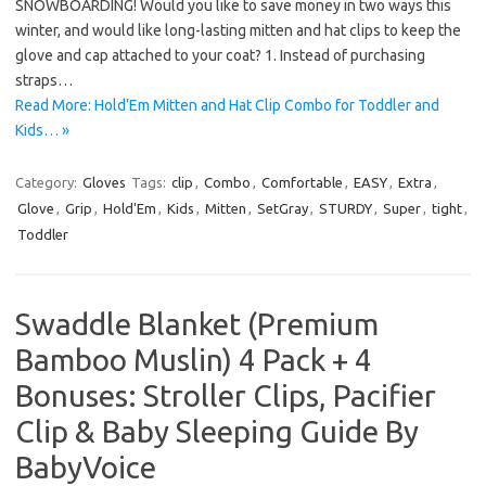
SNOWBOARDING! Would you like to save money in two ways this
winter, and would like long-lasting mitten and hat clips to keep the
glove and cap attached to your coat? 1. Instead of purchasing
straps…
Read More: Hold’Em Mitten and Hat Clip Combo for Toddler and
Kids… »
Category:
Gloves
Tags:
clip
,
Combo
,
Comfortable
,
EASY
,
Extra
,
Glove
,
Grip
,
Hold'Em
,
Kids
,
Mitten
,
SetGray
,
STURDY
,
Super
,
tight
,
Toddler
Swaddle Blanket (Premium
Bamboo Muslin) 4 Pack + 4
Bonuses: Stroller Clips, Pacifier
Clip & Baby Sleeping Guide By
BabyVoice