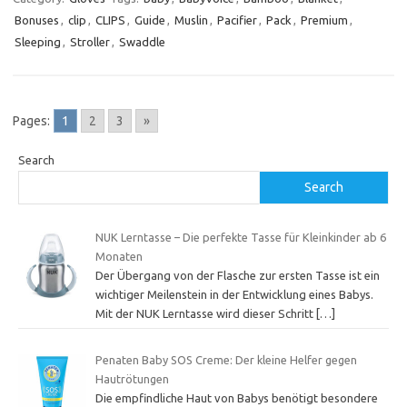
Bonuses
,
clip
,
CLIPS
,
Guide
,
Muslin
,
Pacifier
,
Pack
,
Premium
,
Sleeping
,
Stroller
,
Swaddle
Pages:
1
2
3
»
Search
Search
NUK Lerntasse – Die perfekte Tasse für Kleinkinder ab 6
Monaten
Der Übergang von der Flasche zur ersten Tasse ist ein
wichtiger Meilenstein in der Entwicklung eines Babys.
Mit der NUK Lerntasse wird dieser Schritt
[…]
Penaten Baby SOS Creme: Der kleine Helfer gegen
Hautrötungen
Die empfindliche Haut von Babys benötigt besondere