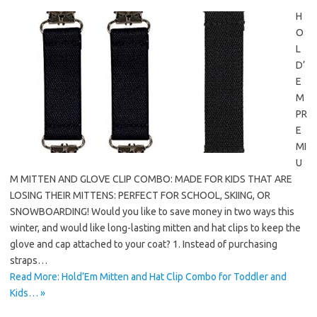
H
O
L
D’
E
M
PR
E
MI
U
M MITTEN AND GLOVE CLIP COMBO: MADE FOR KIDS THAT ARE
LOSING THEIR MITTENS: PERFECT FOR SCHOOL, SKIING, OR
SNOWBOARDING! Would you like to save money in two ways this
winter, and would like long-lasting mitten and hat clips to keep the
glove and cap attached to your coat? 1. Instead of purchasing
straps…
Read More: Hold’Em Mitten and Hat Clip Combo for Toddler and
Kids… »