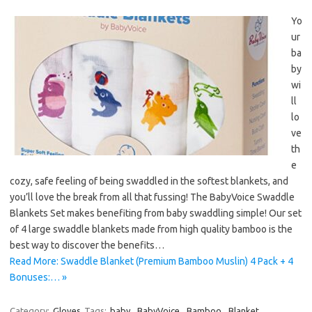
Yo
ur
ba
by
wi
ll
lo
ve
th
e
cozy, safe feeling of being swaddled in the softest blankets, and
you’ll love the break from all that fussing! The BabyVoice Swaddle
Blankets Set makes benefiting from baby swaddling simple! Our set
of 4 large swaddle blankets made from high quality bamboo is the
best way to discover the benefits…
Read More: Swaddle Blanket (Premium Bamboo Muslin) 4 Pack + 4
Bonuses:… »
Category:
Gloves
Tags:
baby
,
BabyVoice
,
Bamboo
,
Blanket
,