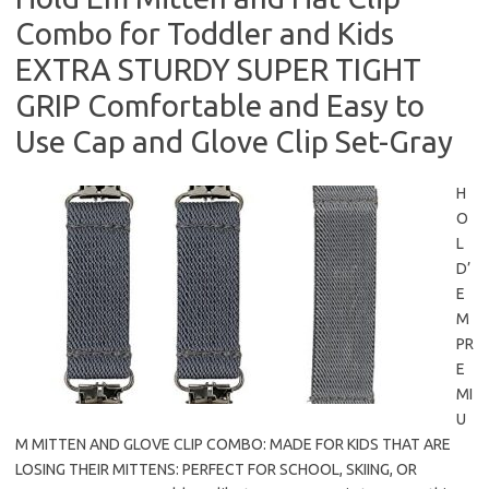
Combo for Toddler and Kids
EXTRA STURDY SUPER TIGHT
GRIP Comfortable and Easy to
Use Cap and Glove Clip Set-Gray
H
O
L
D’
E
M
PR
E
MI
U
M MITTEN AND GLOVE CLIP COMBO: MADE FOR KIDS THAT ARE
LOSING THEIR MITTENS: PERFECT FOR SCHOOL, SKIING, OR