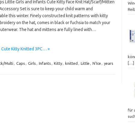
ps Little Girls and Infants Cute Kitty Face Knit Hat/Scarf/Mitten
Wind
Accessory Set is sure to keep your child warm and
Rei
ble this winter. Finely constructed knit patterns with kitty
roidery on the hat, comes in black or fuchsia to match your
outerwear. The hat and mittens are fully lined with…
ts Cute Kitty Knitted 3PC… »
kön
[…]
ck/Multi
,
Caps
,
Girls
,
Infants
,
Kitty
,
knitted
,
Little
,
N'Ice
,
years
für 
suc