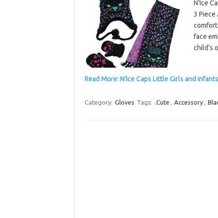
N’Ice Ca
3 Piece 
comforta
face emb
child’s 
Read More: N’Ice Caps Little Girls and Infan
Category:
Gloves
Tags:
.Cute
,
Accessory
,
Bla