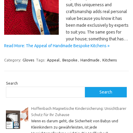
suit, this uniqueness and
craftsmanship adds real personal
value because you know it has
been made exclusively by experts
to suit you. The same goes for
your house; something that has…
Read More: The Appeal of Handmade Bespoke Kitchens »
Category:
Gloves
Tags:
Appeal
,
Bespoke
,
Handmade
,
Kitchens
Search
Search
Hoffenbach Magnetische Kindersicherung: Unsichtbarer
Schutz für Ihr Zuhause
Wenn es darum geht, die Sicherheit von Babys und
Kleinkindern zu gewährleisten, ist jede