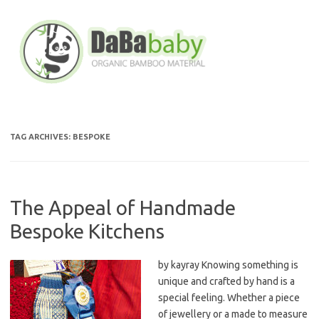
Skip
to
content
TAG ARCHIVES:
BESPOKE
The Appeal of Handmade
Bespoke Kitchens
by kayray Knowing something is
unique and crafted by hand is a
special feeling. Whether a piece
of jewellery or a made to measure