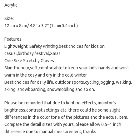
Acrylic
Size:
12cm x 8cm/ 4.8″ x 3.2″ (1cm=0.4 inch)
Features:
Lightweight, Safety Printing,best choices for kids on
casual,birthday,festival,Xmas.
One Size Stretchy Gloves
Skin-friendly,soft,comfortable to keep your kid’s hands and wrist
warm in the cosy and dry in the cold winter.
Best choices for daily life, outdoor sports,cycling,jogging, walking,
skiing, snowboarding, snowmobiling and so on.
Please be reminded that due to lighting effects, monitor’s
brightness,contrast settings etc, there could be some slight
differences in the color tone of the pictures and the actual item.
Compare the detail sizes with yours, please allow 0.5~1 inch
difference due to manual measurement, thanks