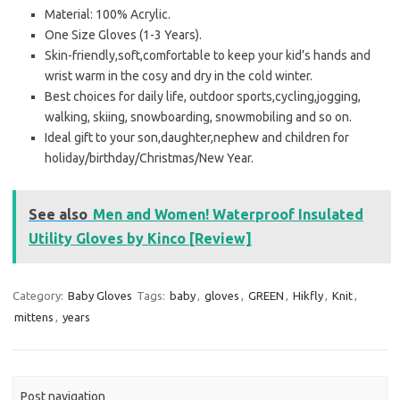
Material: 100% Acrylic.
One Size Gloves (1-3 Years).
Skin-friendly,soft,comfortable to keep your kid’s hands and
wrist warm in the cosy and dry in the cold winter.
Best choices for daily life, outdoor sports,cycling,jogging,
walking, skiing, snowboarding, snowmobiling and so on.
Ideal gift to your son,daughter,nephew and children for
holiday/birthday/Christmas/New Year.
See also
Men and Women! Waterproof Insulated
Utility Gloves by Kinco [Review]
Category:
Baby Gloves
Tags:
baby
,
gloves
,
GREEN
,
Hikfly
,
Knit
,
mittens
,
years
Post navigation