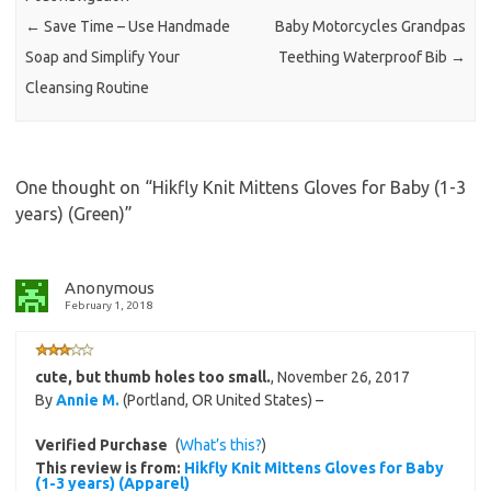
←
Save Time – Use Handmade
Baby Motorcycles Grandpas
Soap and Simplify Your
Teething Waterproof Bib
→
Cleansing Routine
One thought on “
Hikfly Knit Mittens Gloves for Baby (1-3
years) (Green)
”
Anonymous
February 1, 2018
cute, but thumb holes too small.
,
November 26, 2017
By
Annie M.
(Portland, OR United States) –
Verified Purchase
(
What’s this?
)
This review is from:
Hikfly Knit Mittens Gloves for Baby
(1-3 years) (Apparel)