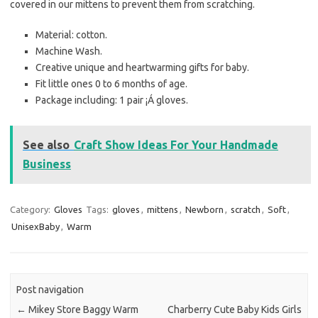
covered in our mittens to prevent them from scratching.
Material: cotton.
Machine Wash.
Creative unique and heartwarming gifts for baby.
Fit little ones 0 to 6 months of age.
Package including: 1 pair ¡Á gloves.
See also
Craft Show Ideas For Your Handmade
Business
Category:
Gloves
Tags:
gloves
,
mittens
,
Newborn
,
scratch
,
Soft
,
UnisexBaby
,
Warm
Post navigation
←
Mikey Store Baggy Warm
Charberry Cute Baby Kids Girls