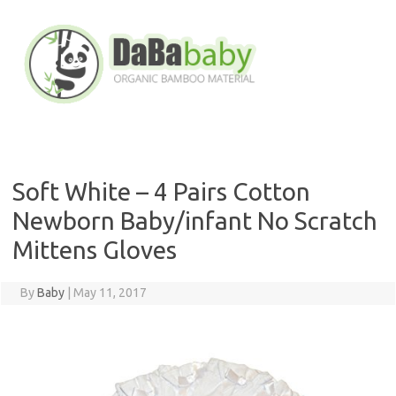
Skip
to
content
Soft White – 4 Pairs Cotton
Newborn Baby/infant No Scratch
Mittens Gloves
By
Baby
|
May 11, 2017