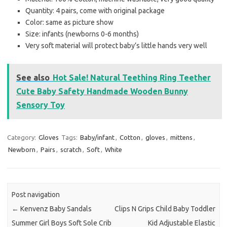
Quantity: 4 pairs, come with original package
Color: same as picture show
Size: infants (newborns 0-6 months)
Very soft material will protect baby’s little hands very well
See also
Hot Sale! Natural Teething Ring Teether
Cute Baby Safety Handmade Wooden Bunny
Sensory Toy
Category:
Gloves
Tags:
Baby/infant
,
Cotton
,
gloves
,
mittens
,
Newborn
,
Pairs
,
scratch
,
Soft
,
White
Post navigation
←
Kenvenz Baby Sandals
Clips N Grips Child Baby Toddler
Summer Girl Boys Soft Sole Crib
Kid Adjustable Elastic