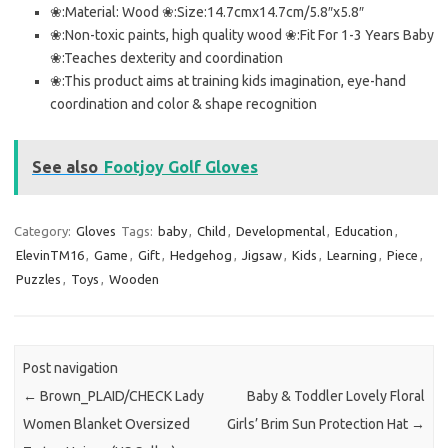
❀:Material: Wood ❀:Size:14.7cmx14.7cm/5.8″x5.8″
❀:Non-toxic paints, high quality wood ❀:Fit For 1-3 Years Baby
❀:Teaches dexterity and coordination
❀:This product aims at training kids imagination, eye-hand
coordination and color & shape recognition
See also
Footjoy Golf Gloves
Category:
Gloves
Tags:
baby
,
Child
,
Developmental
,
Education
,
ElevinTM16
,
Game
,
Gift
,
Hedgehog
,
Jigsaw
,
Kids
,
Learning
,
Piece
,
Puzzles
,
Toys
,
Wooden
Post navigation
←
Brown_PLAID/CHECK Lady
Baby & Toddler Lovely Floral
Women Blanket Oversized
Girls’ Brim Sun Protection Hat
→