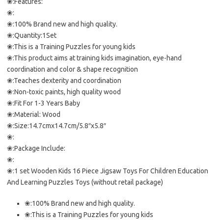
❀:Features:
❀:
❀:100% Brand new and high quality.
❀:Quantity:1Set
❀:This is a Training Puzzles for young kids
❀:This product aims at training kids imagination, eye-hand
coordination and color & shape recognition
❀:Teaches dexterity and coordination
❀:Non-toxic paints, high quality wood
❀:Fit For 1-3 Years Baby
❀:Material: Wood
❀:Size:14.7cmx14.7cm/5.8″x5.8″
❀:
❀:Package Include:
❀:
❀:1 set Wooden Kids 16 Piece Jigsaw Toys For Children Education
And Learning Puzzles Toys (without retail package)
❀:100% Brand new and high quality.
❀:This is a Training Puzzles for young kids