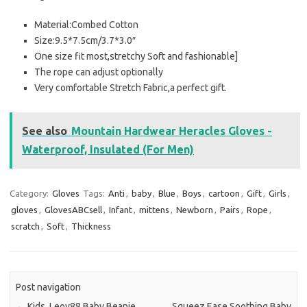
Material:Combed Cotton
Size:9.5*7.5cm/3.7*3.0″
One size fit most,stretchy Soft and fashionable]
The rope can adjust optionally
Very comfortable Stretch Fabric,a perfect gift.
See also
Mountain Hardwear Heracles Gloves -
Waterproof, Insulated (For Men)
Category:
Gloves
Tags:
Anti
,
baby
,
Blue
,
Boys
,
cartoon
,
Gift
,
Girls
,
gloves
,
GlovesABCsell
,
Infant
,
mittens
,
Newborn
,
Pairs
,
Rope
,
scratch
,
Soft
,
Thickness
Post navigation
←
Kids, Leoy88 Baby Beanie
Squeez Ease Soothing Baby