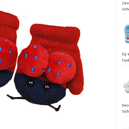
Ges
sich
für
Fun
bes
Sic