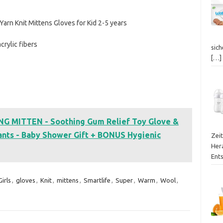
arn Knit Mittens Gloves for Kid 2-5 years
crylic fibers
sich
[…]
G MITTEN - Soothing Gum Relief Toy Glove &
ants - Baby Shower Gift + BONUS Hygienic
Zei
Her
Ent
Girls
,
gloves
,
Knit
,
mittens
,
Smartlife
,
Super
,
Warm
,
Wool
,