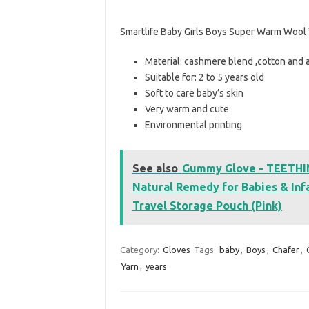
Smartlife Baby Girls Boys Super Warm Wool Y
Material: cashmere blend ,cotton and a
Suitable for: 2 to 5 years old
Soft to care baby’s skin
Very warm and cute
Environmental printing
See also
Gummy Glove - TEETHIN
Natural Remedy for Babies & Inf
Travel Storage Pouch (Pink)
Category:
Gloves
Tags:
baby
,
Boys
,
Chafer
,
Yarn
,
years