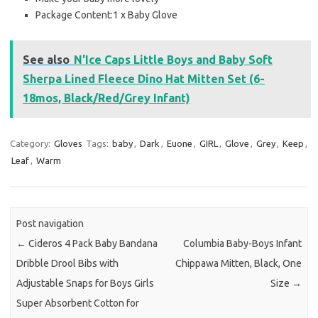
Package Content:1 x Baby Glove
See also
N'Ice Caps Little Boys and Baby Soft
Sherpa Lined Fleece Dino Hat Mitten Set (6-
18mos, Black/Red/Grey Infant)
Category:
Gloves
Tags:
baby
,
Dark
,
Euone
,
GIRL
,
Glove
,
Grey
,
Keep
,
Leaf
,
Warm
Post navigation
←
Cideros 4 Pack Baby Bandana
Columbia Baby-Boys Infant
Dribble Drool Bibs with
Chippawa Mitten, Black, One
Adjustable Snaps for Boys Girls
Size
→
Super Absorbent Cotton for