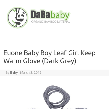
Skip
to
content
Euone Baby Boy Leaf Girl Keep
Warm Glove (Dark Grey)
By
Baby
|
March 3, 2017