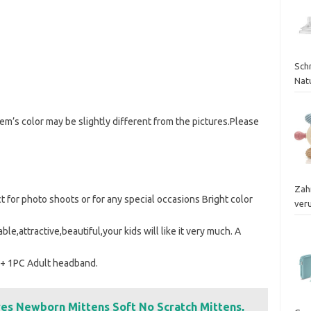
Schr
Nat
tem’s color may be slightly different from the pictures.Please
Zah
t for photo shoots or for any special occasions Bright color
ver
,attractive,beautiful,your kids will like it very much. A
d+ 1PC Adult headband.
s Newborn Mittens Soft No Scratch Mittens,