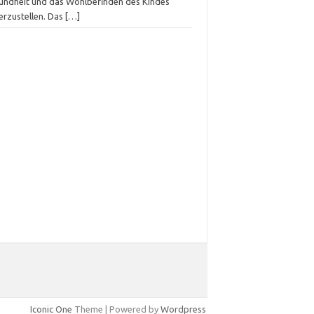
undheit und das Wohlbefinden des Kindes
erzustellen. Das
[…]
Iconic One
Theme | Powered by
Wordpress