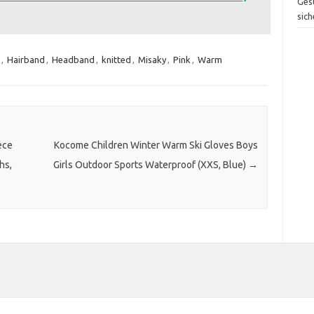
Ges
sich
,
Hairband
,
Headband
,
knitted
,
Misaky
,
Pink
,
Warm
ece
Kocome Children Winter Warm Ski Gloves Boys
hs,
Girls Outdoor Sports Waterproof (XXS, Blue)
→