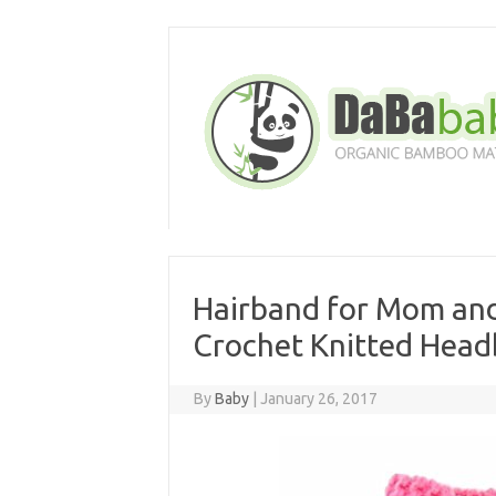
Skip
to
content
Hairband for Mom and
Crochet Knitted Head
By
Baby
|
January 26, 2017