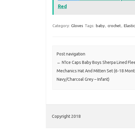
Red
Category:
Gloves
Tags:
baby
,
crochet
,
Elastic
Post navigation
←
N’Ice Caps Baby Boys Sherpa Lined Fle
Mechanics Hat And Mitten Set (6-18 Mont
Navy/Charcoal Grey – Infant)
Copyright 2018