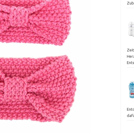
Zube
Zei
Her
Ent
Ent
dafü