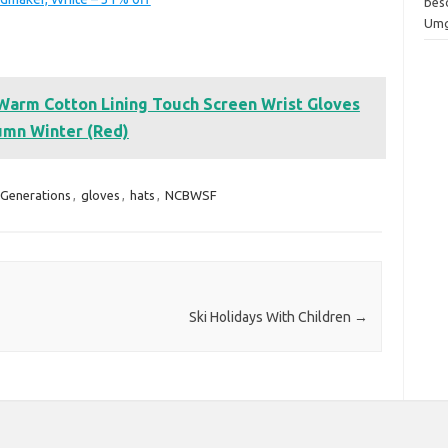
bes
Um
arm Cotton Lining Touch Screen Wrist Gloves
umn Winter (Red)
Generations
,
gloves
,
hats
,
NCBWSF
Ski Holidays With Children
→