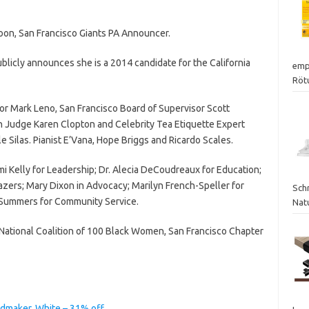
oon, San Francisco Giants PA Announcer.
blicly announces she is a 2014 candidate for the California
emp
Röt
tor Mark Leno, San Francisco Board of Supervisor Scott
on Judge Karen Clopton and Celebrity Tea Etiquette Expert
 Silas. Pianist E’Vana, Hope Briggs and Ricardo Scales.
Kelly for Leadership; Dr. Alecia DeCoudreaux for Education;
azers; Mary Dixon in Advocacy; Marilyn French-Speller for
Schr
n Summers for Community Service.
Nat
 National Coalition of 100 Black Women, San Francisco Chapter
maker, White – 31% off