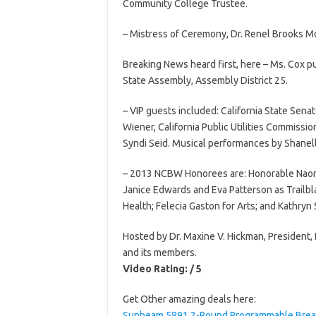
Community College Trustee.
– Mistress of Ceremony, Dr. Renel Brooks M
Breaking News heard first, here – Ms. Cox pu
State Assembly, Assembly District 25.
– VIP guests included: California State Sena
Wiener, California Public Utilities Commissi
Syndi Seid. Musical performances by Shanelle
– 2013 NCBW Honorees are: Honorable Naomi 
Janice Edwards and Eva Patterson as Trailbl
Health; Felecia Gaston for Arts; and Kathry
Hosted by Dr. Maxine V. Hickman, President,
and its members.
Video Rating: / 5
Get Other amazing deals here:
Sunbeam 5891 2-Pound Programmable Bread