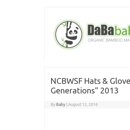
Skip
to
content
NCBWSF Hats & Gloves
Generations” 2013
By
Baby
|
August 12, 2016