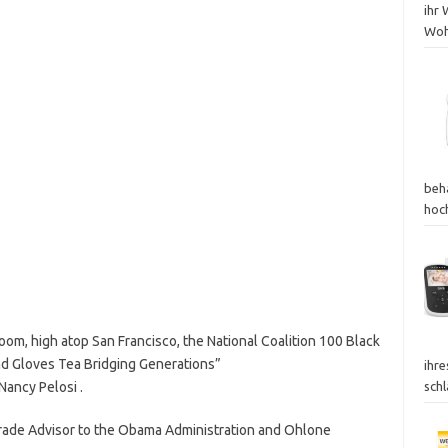
ihr 
Wohl
beh
hoc
om, high atop San Francisco, the National Coalition 100 Black
d Gloves Tea Bridging Generations”
ihr
ancy Pelosi .
sch
rade Advisor to the Obama Administration and Ohlone