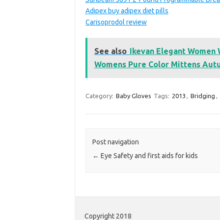
Adipex buy adipex diet pills
Carisoprodol review
See also
Ikevan Elegant Women W
Womens Pure Color Mittens Aut
Category:
Baby Gloves
Tags:
2013
,
Bridging
,
Post navigation
←
Eye Safety and first aids for kids
Copyright 2018