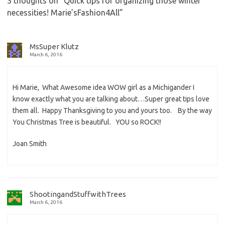
3 thoughts on “
Quick tips for organizing those winter
necessities! Marie’sFashion4All
”
MsSuper Klutz
March 6, 2016
Hi Marie, What Awesome idea WOW girl as a Michigander I
know exactly what you are talking about…Super great tips love
them all. Happy Thanksgiving to you and yours too. By the way
You Christmas Tree is beautiful. YOU so ROCK!!
Joan Smith
ShootingandStuffwithTrees
March 6, 2016