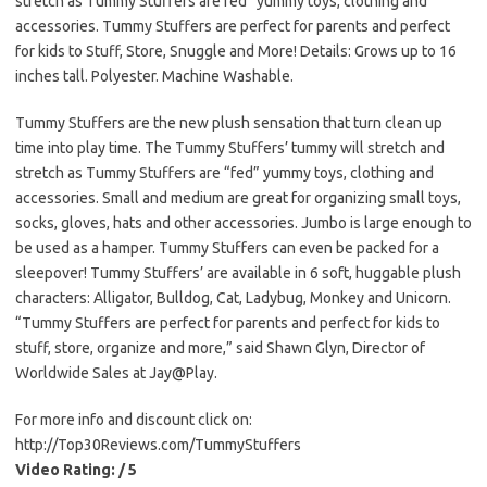
stretch as Tummy Stuffers are fed” yummy toys, clothing and
accessories. Tummy Stuffers are perfect for parents and perfect
for kids to Stuff, Store, Snuggle and More! Details: Grows up to 16
inches tall. Polyester. Machine Washable.
Tummy Stuffers are the new plush sensation that turn clean up
time into play time. The Tummy Stuffers’ tummy will stretch and
stretch as Tummy Stuffers are “fed” yummy toys, clothing and
accessories. Small and medium are great for organizing small toys,
socks, gloves, hats and other accessories. Jumbo is large enough to
be used as a hamper. Tummy Stuffers can even be packed for a
sleepover! Tummy Stuffers’ are available in 6 soft, huggable plush
characters: Alligator, Bulldog, Cat, Ladybug, Monkey and Unicorn.
“Tummy Stuffers are perfect for parents and perfect for kids to
stuff, store, organize and more,” said Shawn Glyn, Director of
Worldwide Sales at Jay@Play.
For more info and discount click on:
http://Top30Reviews.com/TummyStuffers
Video Rating: / 5