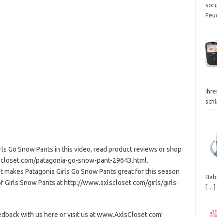
sor
Feu
ihr
sch
ls Go Snow Pants in this video, read product reviews or shop
scloset.com/patagonia-go-snow-pant-29643.html.
at makes Patagonia Girls Go Snow Pants great for this season
Baby
 Girls Snow Pants at http://www.axlscloset.com/girls/girls-
[…]
dback with us here or visit us at www.AxlsCloset.com!