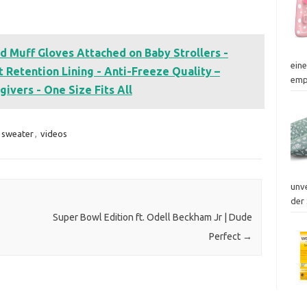
 Muff Gloves Attached on Baby Strollers -
ein
t Retention Lining - Anti-Freeze Quality –
emp
ivers - One Size Fits All
sweater
,
videos
unv
der 
Super Bowl Edition ft. Odell Beckham Jr | Dude
Perfect
→