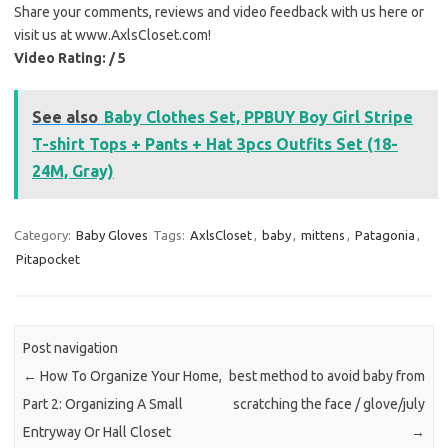
Share your comments, reviews and video feedback with us here or
visit us at www.AxlsCloset.com!
Video Rating: / 5
See also
Baby Clothes Set, PPBUY Boy Girl Stripe
T-shirt Tops + Pants + Hat 3pcs Outfits Set (18-
24M, Gray)
Category:
Baby Gloves
Tags:
AxlsCloset
,
baby
,
mittens
,
Patagonia
,
Pitapocket
Post navigation
←
How To Organize Your Home,
best method to avoid baby from
Part 2: Organizing A Small
scratching the face / glove/july
Entryway Or Hall Closet
→