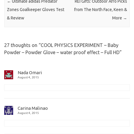
←
Ultimate adidas Predator
REI Gifts: Outdoor Afro Picks
Zones Goalkeeper Gloves Test
from The North Face, Keen &
& Review
More
→
27 thoughts on “
COOL PHYSICS EXPERIMENT – Baby
Powder – Powder Glove – water proof effect – Full HD
”
Nada Omari
August 4, 2015
Carina Malinao
August 4, 2015