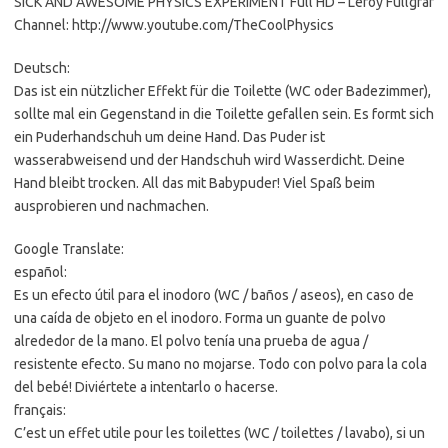
SICK AND AWESOME PHYSICS EXPERIMENT Full HD – Leroy Füllgraf
Channel: http://www.youtube.com/TheCoolPhysics
Deutsch:
Das ist ein nützlicher Effekt für die Toilette (WC oder Badezimmer),
sollte mal ein Gegenstand in die Toilette gefallen sein. Es formt sich
ein Puderhandschuh um deine Hand. Das Puder ist
wasserabweisend und der Handschuh wird Wasserdicht. Deine
Hand bleibt trocken. All das mit Babypuder! Viel Spaß beim
ausprobieren und nachmachen.
Google Translate:
español:
Es un efecto útil para el inodoro (WC / baños / aseos), en caso de
una caída de objeto en el inodoro. Forma un guante de polvo
alrededor de la mano. El polvo tenía una prueba de agua /
resistente efecto. Su mano no mojarse. Todo con polvo para la cola
del bebé! Diviértete a intentarlo o hacerse.
français:
C’est un effet utile pour les toilettes (WC / toilettes / lavabo), si un