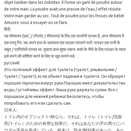
objet tomber dans les toilettes. Il forme un gant de poudre autour
de votre main. La poudre avait une preuve de l’eau / effet résiste.
Votre main garder au sec. Tout de poudre pour les fesses de bébé!
Amusez-vous à essayer ou se faire.
हिंदी:
यह शौचालय (WC / टॉयलेट / शौचालय) के लिए एक उपयोगी प्रभाव है, अगर शौचालय में
एक वस्तु गिर. यह अपने हाथ के आसपास एक पाउडर दस्ताने रूपों. पाउडर एक पानी के
सबूत / प्रतिरोधी प्रभाव था. तुम्हारा हाथ शुष्क रखना. बच्चे के नीचे के लिए पाउडर के साथ!
इसे करने की कोशिश करने के लिए या खुद बनाने मज़े.
русский:
Это полезный эффект для туалета (туалет, умывальник /
туалет / туалет), если объект падения в туалете. Он образует
порошок перчатки вокруг руки.Порошок имел доказательство
воды / устойчивы эффект. Ваша рука держать сухим. Все с
порошком для нижней ребенка! Веселитесь, чтобы
попробовать его или сделать сам.
日本人:
トイレ内のオブジェクト•秋なら、それは、トイレ（トイレ/洗面
所/トイレ）のための有用な効果だ。それはあなたの手の周りにパ
ウダー手袋を形成している。粉末は、防水/耐効果があった。あな