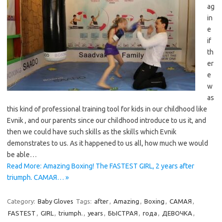
ag
in
e
if
th
er
e
w
as
this kind of professional training tool for kids in our childhood like
Evnik , and our parents since our childhood introduce to us it, and
then we could have such skills as the skills which Evnik
demonstrates to us. As it happened to us all, how much we would
be able…
Read More: Amazing Boxing! The FASTEST GIRL, 2 years after
triumph. CАМАЯ… »
Category:
Baby Gloves
Tags:
after
,
Amazing
,
Boxing
,
CАМАЯ
,
FASTEST
,
GIRL
,
triumph.
,
years
,
БЫСТРАЯ
,
года
,
ДЕВОЧКА
,