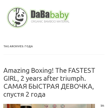
Skip
to
content
TAG ARCHIVES:
ГОДА
Amazing Boxing! The FASTEST
GIRL, 2 years after triumph.
CАМАЯ БЫСТРАЯ ДЕВОЧКА,
спустя 2 года
Im